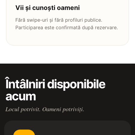
Vii și cunoști oameni
Fără swipe-uri și fără profiluri publice.
Participarea este confirmată după rezervare.
Întâlniri disponibile
acum
Locul potrivit. Oameni potriviți.