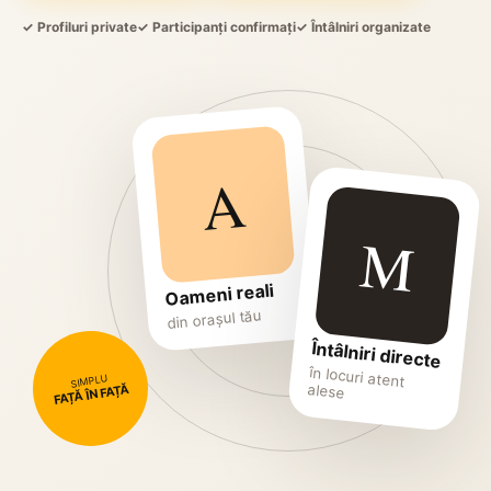
✓ Profiluri private
✓ Participanți confirmați
✓ Întâlniri organizate
A
M
Oameni reali
din orașul tău
Întâlniri directe
în locuri atent
SIMPLU
alese
FAȚĂ ÎN FAȚĂ